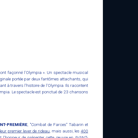
 ont façonné l’Olympia ». Un spectacle musical
iginale portée par deux fantômes attachants, qui
 à travers l'histoire de l'Olympia. Ils racontent
'Olympia. Le spectacle est ponctué de 23 chansons
ANT-PREMIÈRE
, "Combat de Farces" Tabarin et
leur premier lever de rideau
, mais aussi, les
400
it l'honneur de présenter cette œuvre en AVANT-