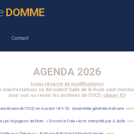
e
DOMME
Contact
AGENDA 2026
(sous réserve de modifications
)
 manifestations se déroulent Salle de la Rode sauf mentio
pour voir ou revoir les archives de l'OCD,
cliquer ICI
aordinaire de l'OCD, en suivant 18 h 30 : Assemblée générale ordinaire.
<<<<
Les Voyageurs de Mots : « Encore la Folie » écrit, interprété par A. Bolle.
<<<
 Grotte aux Chevaux » ; Barbara et Richard Mondy-Frances.
<<<<