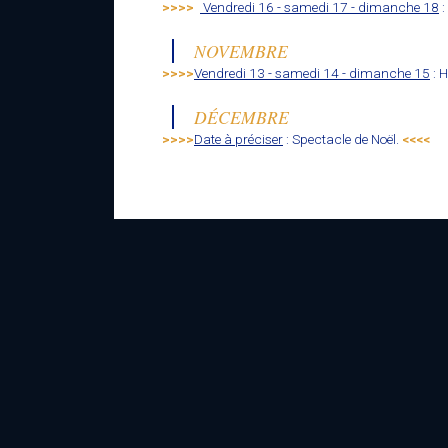
>>>>
Vendredi 16 - samedi 17 - dimanche 18
:
NOVEMBRE
>>>>
Vendredi 13 - samedi 14 - dimanche 15
: H
DÉCEMBRE
>>>>
Date à préciser
: Spectacle de Noël.
<<<<