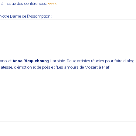
ié à l'issue des conférences.
<<<<
 Notre Dame de l’Assomption
:
ano, et
Anne Ricquebourg
Harpiste. Deux artistes réunies pour faire dialogue
esse, d'émotion et de poésie : "Les amours de Mozart à Piaf".