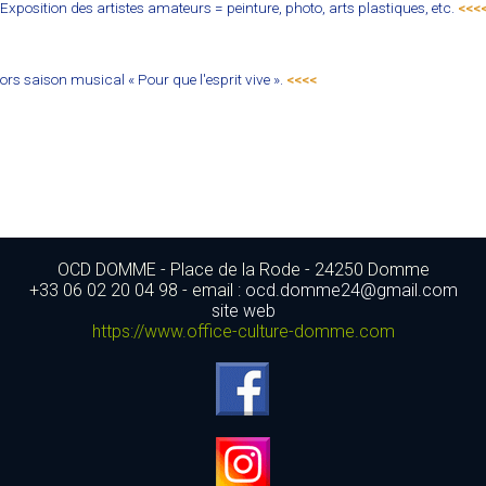
 Exposition des artistes amateurs = peinture, photo, arts plastiques, etc.
<<<
ors saison musical « Pour que l'esprit vive ».
<<<<
OCD DOMME - Place de la Rode - 24250 Domme
+33 06 02 20 04 98 - email :
ocd.domme24@gmail.com
site web
https://www.office-culture-domme.com