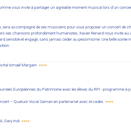
 Domme vous invite à partager un agréable moment musical lors d’un concert 
rète, sera accompagné de ses musiciens pour vous proposer un concert de c
avers ses chansons profondément humanistes, Xavier Renard nous invite au voy
regard sensible et engagé, sans jamais céder au pessimisme. Une belle soirée 
motion.
écital Ismaël Margain.
<<<<
urnées Européennes du Patrimoine avec les élèves du RPI - programme à p
oncert – Quatuor Vocal Saman en partenariat avec Arcades.
<<<<
i, Gary Indi.
<<<<