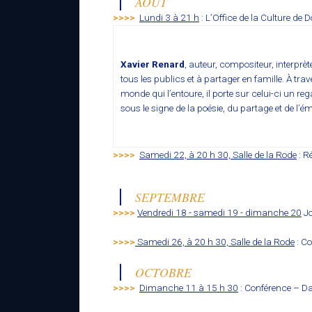
AOÛT
>>>>
Lundi 3 à 21 h
: L’Office de la Culture de
Xavier Renard
, auteur, compositeur, interp
tous les publics et à partager en famille. À tr
monde qui l’entoure, il porte sur celui-ci un 
sous le signe de la poésie, du partage et de l’é
>>>>
Samedi 22, à 20 h 30, Salle de la Rode
: R
SEPTEMBRE
>>>>
Vendredi 18 - samedi 19 - dimanche 20
Jo
>>>>
Samedi 26, à 20 h 30, Salle de la Rode
: C
OCTOBRE
>>>>
Dimanche 11 à 15 h 30
: Conférence – Dal