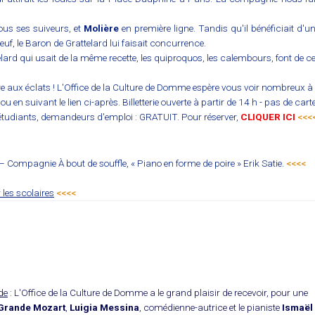
 tous ses suiveurs, et
Molière
en première ligne. Tandis qu'il bénéficiait d'un
Neuf, le Baron de Grattelard lui faisait concurrence.
lard qui usait de la même recette, les quiproquos, les calembours, font de ce
rire aux éclats ! L'Office de la Culture de Domme espère vous voir nombreux à
en suivant le lien ci-après. Billetterie ouverte à partir de 14 h - pas de cart
, étudiants, demandeurs d'emploi : GRATUIT. Pour réserver,
CLIQUER ICI
<<<
 – Compagnie À bout de souffle, « Piano en forme de poire » Erik Satie.
<<<<
 les scolaires
<<<<
de
: L'Office de la Culture de Domme a le grand plaisir de recevoir, pour une
Grande Mozart
,
Luigia Messina
, comédienne-autrice et le pianiste
Ismaël