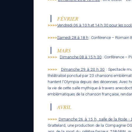
FÉVRIER
>>>>
Vendredi 06 à 10 h et 14 h 30 pour les scol
>>>>
Samedi 28 à 18 h
: Conférence – Romain B
MARS
>>>>
Dimanche 08 à 15 h 30
: Conférence – Pi
>>>>
Dimanche 29 à 20 h 30
: Spectacle mu
théâtralisé ponctué par 23 chansons emblématiqu
hantent l'Olympia depuis des décennies. Avec hum
la vie de cette salle mythique à travers anecdoc
emblématiques de la chanson française, rendan
AVRIL
>>>>
Dimanche 26 à 15 h, salle de la Rode 
Grattelard, une production de la Compagnie O
ans de la mort du célèbre farceur TABARIN
, q