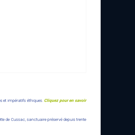
es et impératifs éthiques.
Cliquez pour en savoir
otte de Cussac, sanctuaire préservé depuis trente