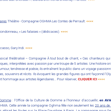
aires
Théâtre - Compagnie OGHMA Les Contes de Perrault.
<<<<
ondonneau, « Les falaises » (dédicaces).
<<<<
casso, Gary Indi.
<<<<
sical théâtralisé – Compagnie À tout bout de chant, « Ces chanteurs qui
es, interprétées avec passion par une troupe de 5 artistes. Une histoire or
our, tendresse et poésie, ils entraînent le public dans un voyage passionnant
tes, souvenirs et récits. Ils évoquent les grandes figures qui ont façonné l
t hommage aux artistes légendaires… Pour réserver,
CLIQUER ICI
<<<<
- Domme
: l'Office de la Culture de Domme a l'honneur d'accueillir,
en AV
GHMA. Cette année la compagnie Oghma fête non seulement les
20 ans de 
ui attirait les foules sur la Place Dauphine à Paris. La compagnie nous fa