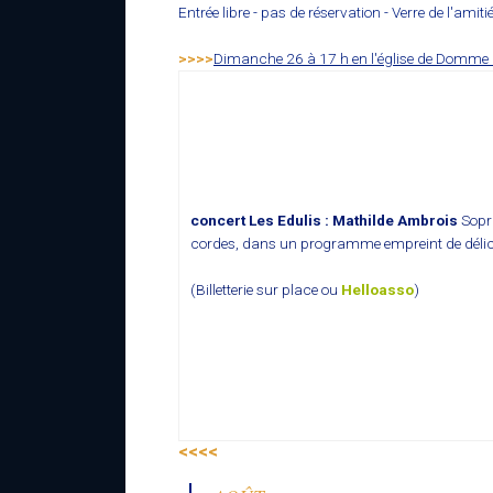
Entrée libre - pas de réservation - Verre de l'amit
>>>>
Dimanche 26 à 17 h en l'église de Domme
concert Les Edulis : Mathilde Ambrois
Sopr
cordes, dans un programme empreint de délicat
(Billetterie sur place ou
Helloasso
)
<<<<