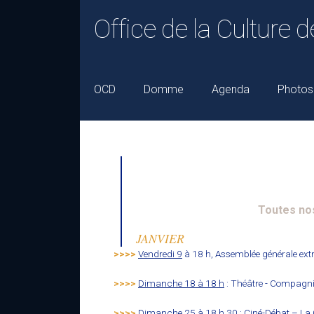
Office de la Culture d
OCD
Domme
Agenda
Photos
Toutes nos
JANVIER
>>>>
Vendredi 9
à 18 h, Assemblée générale extr
>>>>
Dimanche 18 à 18 h
: Théâtre - Compagnie 
>>>>
Dimanche 25 à 18 h 30
: Ciné-Débat – La