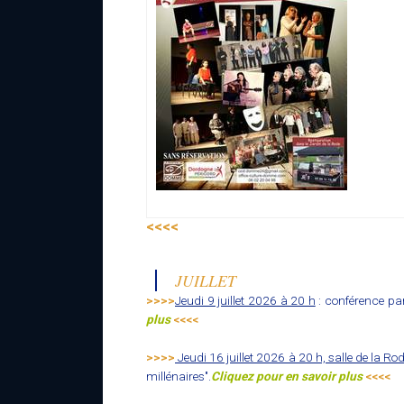
<<<<
JUILLET
>>>>
Jeudi 9 juillet 2026 à 20 h
: conférence par 
plus
<<<<
>>>>
Jeudi 16 juillet 2026 à 20 h, salle de la Ro
millénaires".
Cliquez pour en savoir plus
<<<<