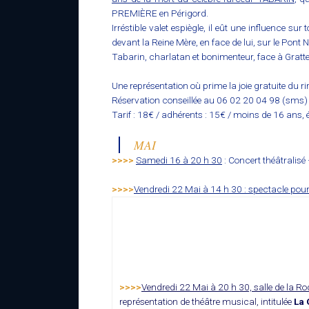
PREMIÈRE en Périgord.
Irréstible valet espiègle, il eût une influence sur
devant la Reine Mère, en face de lui, sur le Pont 
Tabarin, charlatan et bonimenteur, face à Gratte
Une représentation où prime la joie gratuite du 
Réservation conseillée au 06 02 20 04 98 (sms) ou 
Tarif : 18€ / adhérents : 15€ / moins de 16 ans
MAI
>>>>
Samedi 16 à 20 h 30
: Concert théâtralisé
>>>>
Vendredi 22 Mai à 14 h 30 : spectacle pour
>>>>
Vendredi 22 Mai à 20 h 30, salle de la Ro
représentation de théâtre musical, intitulée
La 