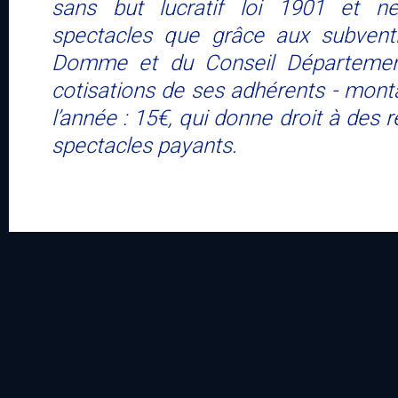
sans but lucratif loi 1901 et n
spectacles que grâce aux subvent
Domme et du Conseil Département
cotisations de ses adhérents - mont
l’année : 15€, qui donne droit à des 
spectacles payants.