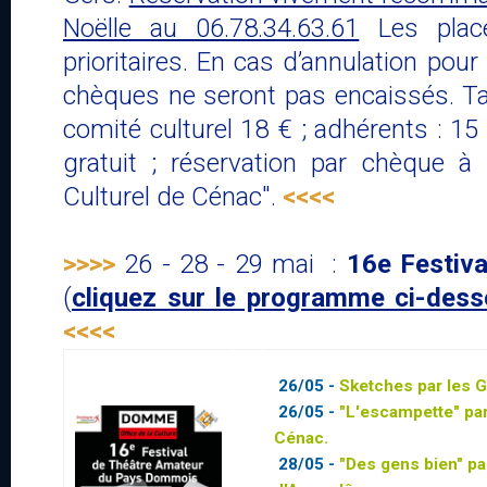
Noëlle au 06.78.34.63.61
Les place
prioritaires. En cas d’annulation pour 
chèques ne seront pas encaissés. Ta
comité culturel 18 € ; adhérents : 15
gratuit ; réservation par chèque à
Culturel de Cénac".
<<<<
>>>>
26 - 28 - 29 mai :
16e Festiva
(
cliquez sur le programme ci-dessou
<<<<
26/05 -
Sketches
par les
G
26/05 -
"L'escampette"
par
Cénac.
28/05 -
"Des gens bien"
par