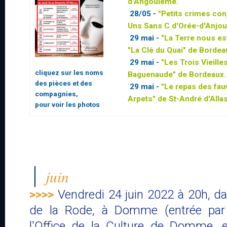
d'Angoulême.
28/05 -
"Petits crimes con
Uns Sans C d'Orée-d'Anjou
29 mai -
"La Terre nous es
"La Clé du Quai" de Bordea
29 mai -
"Les Trois Vieille
cliquez sur les noms
Baguenaude" de Bordeaux.
des pièces et des
29 mai -
"Le repas des fa
compagnies,
Arpets"
de St-André d'Allas
pour voir les photos
juin
>>>>
Vendredi 24 juin 2022 à 20h, dan
de la Rode, à Domme (entrée par le
l'Office de la Culture de Domme, e