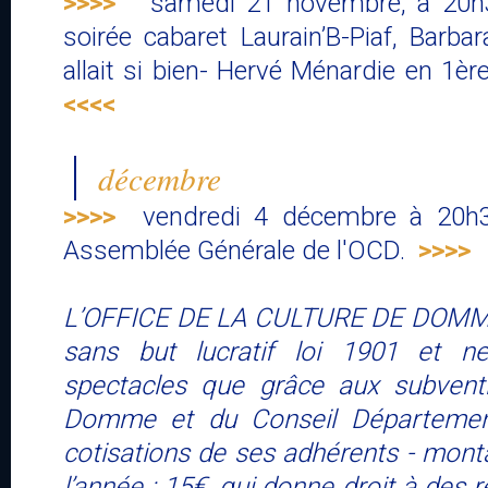
>>>>
samedi 21 novembre, à 20h30
soirée cabaret Laurain’B-Piaf, Barbar
allait si bien- Hervé Ménardie en 1è
<<<<
décembre
>>>>
vendredi 4 décembre à 20h3
Assemblée Générale de l'OCD.
>>>>
L’OFFICE DE LA CULTURE DE DOMME 
sans but lucratif loi 1901 et n
spectacles que grâce aux subvent
Domme et du Conseil Département
cotisations de ses adhérents - mont
l’année : 15€, qui donne droit à des 