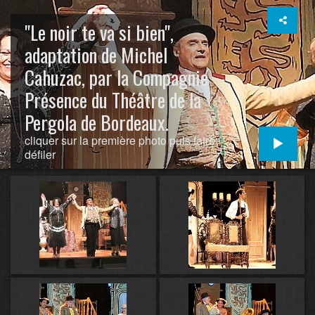
"Le noir te va si bien",
adaptation de Michel
Cahuzac, par la Compagnie
Présence du Théâtre de la
Pergola de Bordeaux.
cliquer sur la première photo puis faire
défiler