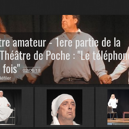
tre amateur - 1ere partie de la
Théâtre de Poche : "Le téléphon
 fois"
02/06/18
éfiler