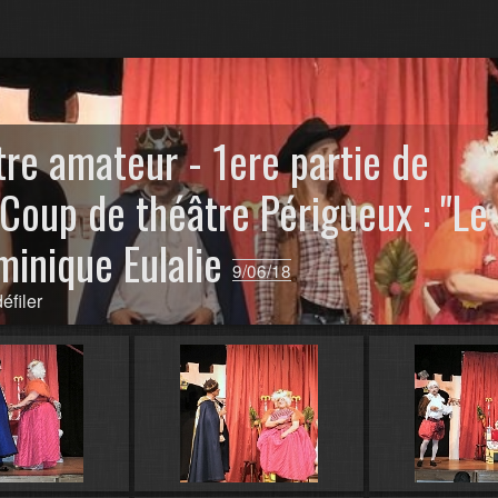
tre amateur - 1ere partie de
Coup de théâtre Périgueux : "Le
inique E​ulalie
9/06/18
éfiler